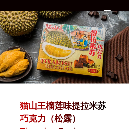
Skip
Menu
to
main
content
猫山王榴莲味提拉米苏
巧克力（松露）